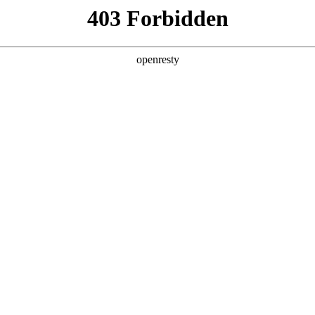
产品及服务
行业解决方案
合作伙伴
投资者关系
CA888亚洲城数码的重要发展战略之一。CA888亚洲城数码在遵从适用
建立和完善有效的、可持续、可信赖的网络安全与隐私保护保障体系
888亚洲城数码充分理解隐私保护的重要性，致力于保护消费者、客户
人数据保护法律法规。